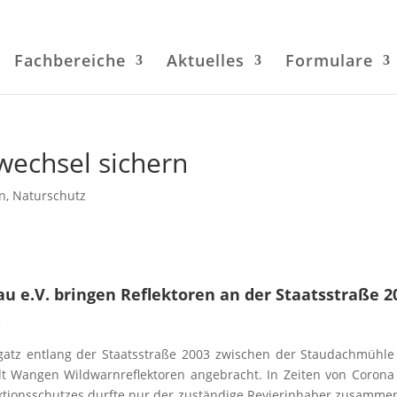
Fachbereiche
Aktuelles
Formulare
wechsel sichern
n
,
Naturschutz
au e.V. bringen Reflektoren an der Staatsstraße 2
.
tz entlang der Staatsstraße 2003 zwischen der Staudachmühle
t Wangen Wildwarnreflektoren angebracht. In Zeiten von Corona
ktionsschutzes durfte nur der zuständige Revierinhaber zusamme