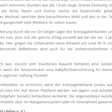
 Nach mehreren Stunden war die 1,8 km lange Strecke beidseitig m
en die Rehe, Hasen und Füchse nachts die Staatsstraße gefah
 es Wechsel, zwischen dem benachbarten Wald und den in der T
rgangenheit viele Wildtiere ihr Leben lassen.
herung durch die vor Ort tätigen Jäger des Kreisjagdverbandes L
en nun, dass sich der gleiche Erfolg einstellt wie bei der vor 2 J
ke. Hier gingen die Unfallzahlen beim Rehwild um rund 90 % zu
besserten Reflektoren wird auch für die Verkehrsteilnehmer 
ich war, musste vom Staatlichen Bauamt Kempten eine Gestat
, wenn der Revierinhaber eine Haftpflichtversicherung für event
 jeglicher Haftung freistellt.
fallzahlen zu erreichen, weist der Kreisjagdverband Lindau au
di.com) hin. Auf dieser Plattform werden von Jägern und Autofa
fallgefahr besteht, fortlaufend vermerkt. Die angemeldeten Autof
nstelle über ihr Navigationssystem oder ihr Smartphone gewarnt
d Lindau e. V.)