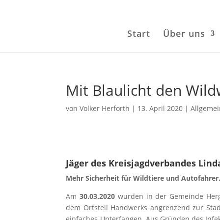
Start
Über uns
Mit Blaulicht den Wild
von
Volker Herforth
|
13. April 2020
|
Allgemei
Jäger des Kreisjagdverbandes Lind
Mehr Sicherheit für Wildtiere und Autofahrer
Am
30.03.2020
wurden in der Gemeinde Herga
dem Ortsteil Handwerks angrenzend zur Stad
einfaches Unterfangen. Aus Gründen des Infe