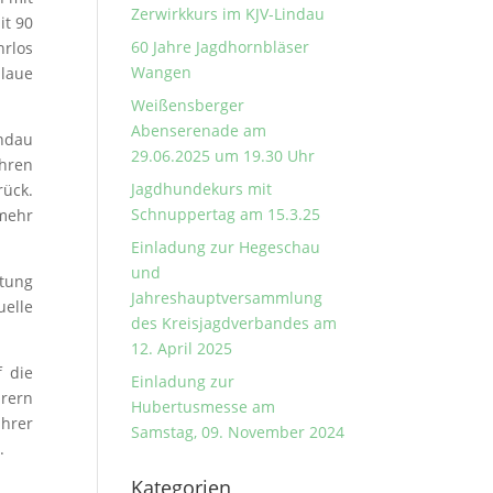
Zerwirkkurs im KJV-Lindau
it 90
60 Jahre Jagdhornbläser
rlos
Wangen
alaue
Weißensberger
Abenserenade am
indau
29.06.2025 um 19.30 Uhr
ahren
Jagdhundekurs mit
rück.
Schnuppertag am 15.3.25
mehr
Einladung zur Hegeschau
und
tung
Jahreshauptversammlung
uelle
des Kreisjagdverbandes am
12. April 2025
f die
Einladung zur
hrern
Hubertusmesse am
ahrer
Samstag, 09. November 2024
.
Kategorien