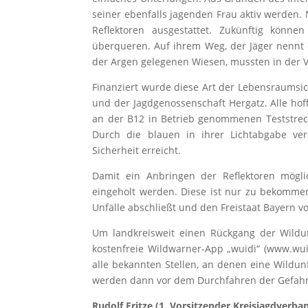
seiner ebenfalls jagenden Frau aktiv werden.
Reflektoren ausgestattet. Zukünftig könn
überqueren. Auf ihrem Weg, der Jäger nennt
der Argen gelegenen Wiesen, mussten in der Ve
Finanziert wurde diese Art der Lebensraumsic
und der Jagdgenossenschaft Hergatz. Alle hoff
an der B12 in Betrieb genommenen Teststrec
Durch die blauen in ihrer Lichtabgabe ver
Sicherheit erreicht.
Damit ein Anbringen der Reflektoren mögl
eingeholt werden. Diese ist nur zu bekommen
Unfälle abschließt und den Freistaat Bayern von
Um landkreisweit einen Rückgang der Wildun
kostenfreie Wildwarner-App „wuidi“ (www.wui
alle bekannten Stellen, an denen eine Wildun
werden dann vor dem Durchfahren der Gefahre
Rudolf Fritze (1. Vorsitzender Kreisjagdverban