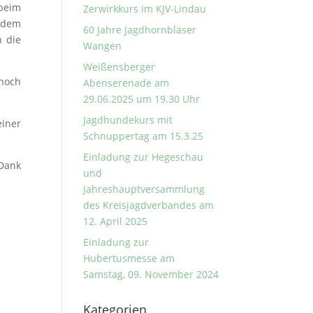
 beim
Zerwirkkurs im KJV-Lindau
f dem
60 Jahre Jagdhornbläser
h die
Wangen
Weißensberger
 noch
Abenserenade am
29.06.2025 um 19.30 Uhr
Jagdhundekurs mit
einer
Schnuppertag am 15.3.25
Einladung zur Hegeschau
 Dank
und
Jahreshauptversammlung
des Kreisjagdverbandes am
12. April 2025
Einladung zur
Hubertusmesse am
Samstag, 09. November 2024
Kategorien