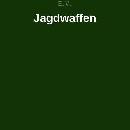
E.V.
Jagdwaffen
Zum Jagen gehört
auch Treffsicherheit
Link Wiki