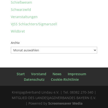
Schießwesen
Schwarzwild
Veranstaltungen
VJSS Schlachters/Sigmarszell
Wildbret
Archiv
Archiv
Start
Vorstand
News
Impressum
Datenschutz
Cookie-Richtlinie
Kreisjagdverband Lindau e.V. | Tel. 08382 270-340 |
MITGLIED DES LANDESJAGDVERBANDES BAYERN E.V.
| Powered by
Screenweaver Media