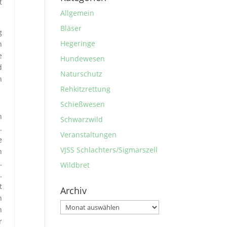
t
Allgemein
Bläser
g
Hegeringe
n
e
Hundewesen
d
Naturschutz
n
Rehkitzrettung
Schießwesen
n
Schwarzwild
.
Veranstaltungen
e
VJSS Schlachters/Sigmarszell
n
.
Wildbret
.
t
Archiv
n
Archiv
n
r