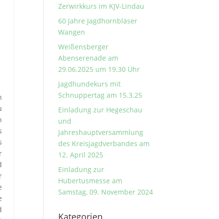
Zerwirkkurs im KJV-Lindau
60 Jahre Jagdhornbläser
Wangen
Weißensberger
Abenserenade am
29.06.2025 um 19.30 Uhr
Jagdhundekurs mit
Schnuppertag am 15.3.25
n
u
Einladung zur Hegeschau
n
und
s
Jahreshauptversammlung
s
des Kreisjagdverbandes am
r
12. April 2025
d
Einladung zur
r
Hubertusmesse am
e
Samstag, 09. November 2024
e
d
Kategorien