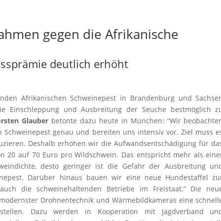
ahmen gegen die Afrikanische
ssprämie deutlich erhöht
tenden Afrikanischen Schweinepest in Brandenburg und Sachse
e Einschleppung und Ausbreitung der Seuche bestmöglich z
orsten Glauber
betonte dazu heute in München: “Wir beobachte
en Schweinepest genau und bereiten uns intensiv vor. Ziel muss e
duzieren. Deshalb erhöhen wir die Aufwandsentschädigung für da
n 20 auf 70 Euro pro Wildschwein. Das entspricht mehr als eine
hweindichte, desto geringer ist die Gefahr der Ausbreitung un
inepest. Darüber hinaus bauen wir eine neue Hundestaffel zu
 auch die schweinehaltenden Betriebe im Freistaat.” Die neu
n modernster Drohnentechnik und Wärmebildkameras eine schnell
herstellen. Dazu werden in Kooperation mit Jagdverband un