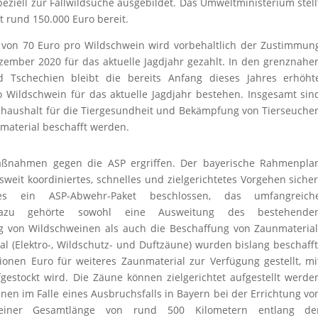
iell zur Fallwildsuche ausgebildet. Das Umweltministerium stell
 rund 150.000 Euro bereit.
von 70 Euro pro Wildschwein wird vorbehaltlich der Zustimmun
ember 2020 für das aktuelle Jagdjahr gezahlt. In den grenznahe
 Tschechien bleibt die bereits Anfang dieses Jahres erhöht
Wildschwein für das aktuelle Jagdjahr bestehen. Insgesamt sin
shaushalt für die Tiergesundheit und Bekämpfung von Tierseuche
material beschafft werden.
emaßnahmen gegen die ASP ergriffen. Der bayerische Rahmenpla
sweit koordiniertes, schnelles und zielgerichtetes Vorgehen sicher
 ein ASP-Abwehr-Paket beschlossen, das umfangreich
 Dazu gehörte sowohl eine Ausweitung des bestehende
g von Wildschweinen als auch die Beschaffung von Zaunmaterial
l (Elektro-, Wildschutz- und Duftzäune) wurden bislang beschafft
lionen Euro für weiteres Zaunmaterial zur Verfügung gestellt, mi
estockt wird. Die Zäune können zielgerichtet aufgestellt werde
en im Falle eines Ausbruchsfalls in Bayern bei der Errichtung vo
 einer Gesamtlänge von rund 500 Kilometern entlang de