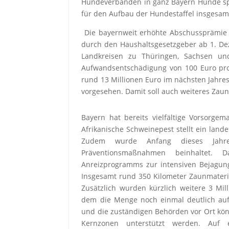
Hundeverbänden in ganz Bayern Hunde spez
für den Aufbau der Hundestaffel insgesamt
Die bayernweit erhöhte Abschussprämie 
durch den Haushaltsgesetzgeber ab 1. Dez
Landkreisen zu Thüringen, Sachsen und
Aufwandsentschädigung von 100 Euro pro 
rund 13 Millionen Euro im nächsten Jahre
vorgesehen. Damit soll auch weiteres Zaun
Bayern hat bereits vielfältige Vorsorg
Afrikanische Schweinepest stellt ein lande
Zudem wurde Anfang dieses Jahres
Präventionsmaßnahmen beinhaltet.
Anreizprogramms zur intensiven Bejagun
Insgesamt rund 350 Kilometer Zaunmateria
Zusätzlich wurden kürzlich weitere 3 Mil
dem die Menge noch einmal deutlich aufg
und die zuständigen Behörden vor Ort könn
Kernzonen unterstützt werden. Auf